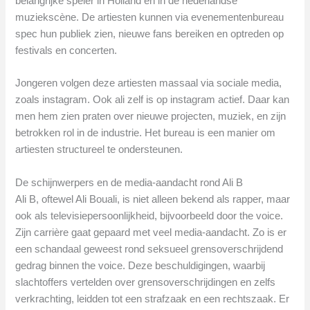
belangrijke speler in Holland en in de nederlandse
muziekscène. De artiesten kunnen via evenementenbureau
spec hun publiek zien, nieuwe fans bereiken en optreden op
festivals en concerten.
Jongeren volgen deze artiesten massaal via sociale media,
zoals instagram. Ook ali zelf is op instagram actief. Daar kan
men hem zien praten over nieuwe projecten, muziek, en zijn
betrokken rol in de industrie. Het bureau is een manier om
artiesten structureel te ondersteunen.
De schijnwerpers en de media-aandacht rond Ali B
Ali B, oftewel Ali Bouali, is niet alleen bekend als rapper, maar
ook als televisiepersoonlijkheid, bijvoorbeeld door the voice.
Zijn carrière gaat gepaard met veel media-aandacht. Zo is er
een schandaal geweest rond seksueel grensoverschrijdend
gedrag binnen the voice. Deze beschuldigingen, waarbij
slachtoffers vertelden over grensoverschrijdingen en zelfs
verkrachting, leidden tot een strafzaak en een rechtszaak. Er