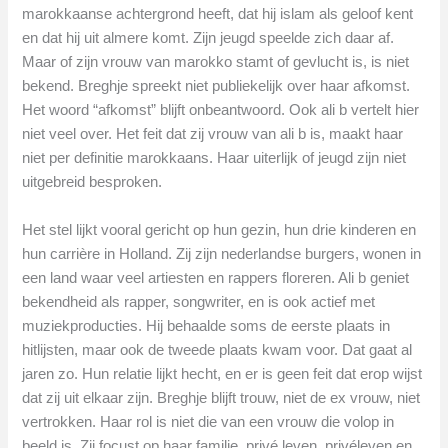
marokkaanse achtergrond heeft, dat hij islam als geloof kent
en dat hij uit almere komt. Zijn jeugd speelde zich daar af.
Maar of zijn vrouw van marokko stamt of gevlucht is, is niet
bekend. Breghje spreekt niet publiekelijk over haar afkomst.
Het woord “afkomst” blijft onbeantwoord. Ook ali b vertelt hier
niet veel over. Het feit dat zij vrouw van ali b is, maakt haar
niet per definitie marokkaans. Haar uiterlijk of jeugd zijn niet
uitgebreid besproken.
Het stel lijkt vooral gericht op hun gezin, hun drie kinderen en
hun carrière in Holland. Zij zijn nederlandse burgers, wonen in
een land waar veel artiesten en rappers floreren. Ali b geniet
bekendheid als rapper, songwriter, en is ook actief met
muziekproducties. Hij behaalde soms de eerste plaats in
hitlijsten, maar ook de tweede plaats kwam voor. Dat gaat al
jaren zo. Hun relatie lijkt hecht, en er is geen feit dat erop wijst
dat zij uit elkaar zijn. Breghje blijft trouw, niet de ex vrouw, niet
vertrokken. Haar rol is niet die van een vrouw die volop in
beeld is. Zij focust op haar familie, privé leven, privéleven en