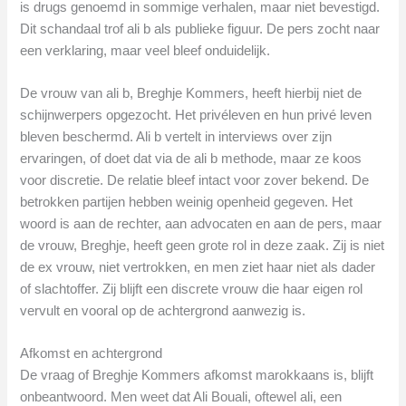
is drugs genoemd in sommige verhalen, maar niet bevestigd.
Dit schandaal trof ali b als publieke figuur. De pers zocht naar
een verklaring, maar veel bleef onduidelijk.
De vrouw van ali b, Breghje Kommers, heeft hierbij niet de
schijnwerpers opgezocht. Het privéleven en hun privé leven
bleven beschermd. Ali b vertelt in interviews over zijn
ervaringen, of doet dat via de ali b methode, maar ze koos
voor discretie. De relatie bleef intact voor zover bekend. De
betrokken partijen hebben weinig openheid gegeven. Het
woord is aan de rechter, aan advocaten en aan de pers, maar
de vrouw, Breghje, heeft geen grote rol in deze zaak. Zij is niet
de ex vrouw, niet vertrokken, en men ziet haar niet als dader
of slachtoffer. Zij blijft een discrete vrouw die haar eigen rol
vervult en vooral op de achtergrond aanwezig is.
Afkomst en achtergrond
De vraag of Breghje Kommers afkomst marokkaans is, blijft
onbeantwoord. Men weet dat Ali Bouali, oftewel ali, een