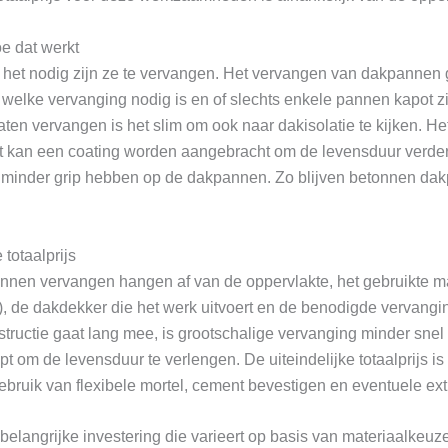
 dat werkt
het nodig zijn ze te vervangen. Het vervangen van dakpannen 
 welke vervanging nodig is en of slechts enkele pannen kapot z
aten vervangen is het slim om ook naar dakisolatie te kijken. Het
t kan een coating worden aangebracht om de levensduur verde
os minder grip hebben op de dakpannen. Zo blijven betonnen 
totaalprijs
nen vervangen hangen af van de oppervlakte, het gebruikte ma
de dakdekker die het werk uitvoert en de benodigde vervanging
structie gaat lang mee, is grootschalige vervanging minder sne
pt om de levensduur te verlengen. De uiteindelijke totaalprijs i
ebruik van flexibele mortel, cement bevestigen en eventuele ex
langrijke investering die varieert op basis van materiaalkeuz