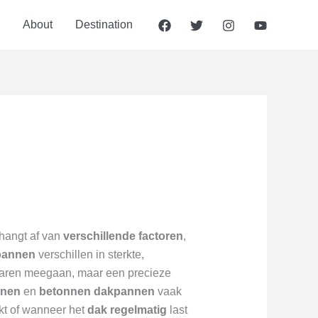
About
Destination
hangt af van
verschillende factoren
,
pannen
verschillen in sterkte,
 jaren meegaan, maar een precieze
nnen
en
betonnen dakpannen
vaak
t of wanneer het
dak regelmatig
last