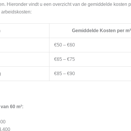
en. Hieronder vindt u een overzicht van de gemiddelde kosten p
 arbeidskosten:
n
Gemiddelde Kosten per m²
€50 – €60
€65 – €75
g
€85 – €90
van 60 m²:
500
4.400