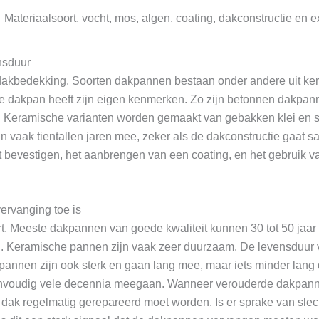
Materiaalsoort, vocht, mos, algen, coating, dakconstructie en 
nsduur
or dakbedekking. Soorten dakpannen bestaan onder andere uit 
e dakpan heeft zijn eigen kenmerken. Zo zijn betonnen dakpa
. Keramische varianten worden gemaakt van gebakken klei en 
vaak tientallen jaren mee, zeker als de dakconstructie gaat sa
bevestigen, het aanbrengen van een coating, en het gebruik van
rvanging toe is
. Meeste dakpannen van goede kwaliteit kunnen 30 tot 50 jaar 
. Keramische pannen zijn vaak zeer duurzaam. De levensduur
kpannen zijn ook sterk en gaan lang mee, maar iets minder lang
nvoudig vele decennia meegaan. Wanneer verouderde dakpan
et dak regelmatig gerepareerd moet worden. Is er sprake van sl