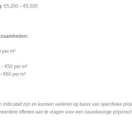
g
: €5.200 – €5.500
rkzaamheden:
0 per m²
 – €50 per m²
 – €60 per m²
 indicatief zijn en kunnen variëren op basis van specifieke pr
meerdere offertes aan te vragen voor een nauwkeurige prijsinsch