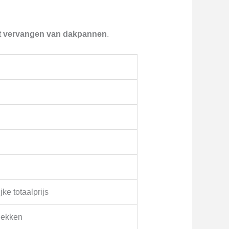
t
vervangen van dakpannen
.
ke totaalprijs
dekken