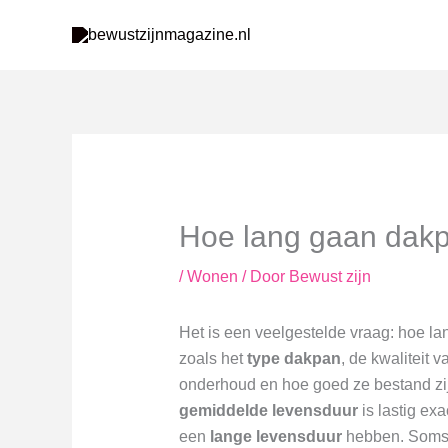
Ga
naar
de
inhoud
Hoe lang gaan dak
/
Wonen
/ Door
Bewust zijn
Het is een veelgestelde vraag: hoe
zoals het
type dakpan
, de kwaliteit 
onderhoud en hoe goed ze bestand zi
gemiddelde levensduur
is lastig ex
een
lange levensduur
hebben. Soms