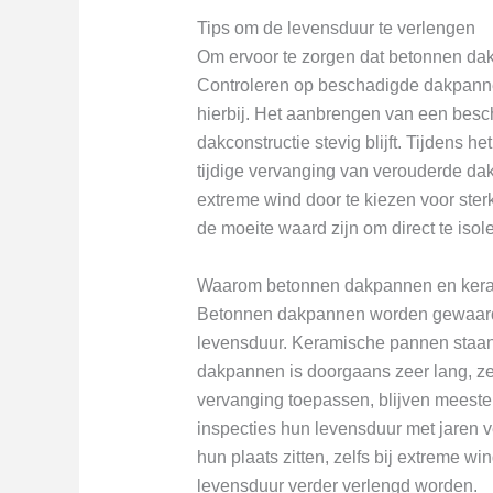
Tips om de levensduur te verlengen
Om ervoor te zorgen dat betonnen da
Controleren op beschadigde dakpanne
hierbij. Het aanbrengen van een besch
dakconstructie stevig blijft. Tijden
tijdige vervanging van verouderde da
extreme wind door te kiezen voor st
de moeite waard zijn om direct te isole
Waarom betonnen dakpannen en kera
Betonnen dakpannen worden gewaarde
levensduur. Keramische pannen staan
dakpannen is doorgaans zeer lang, z
vervanging toepassen, blijven meest
inspecties hun levensduur met jaren 
hun plaats zitten, zelfs bij extreme w
levensduur verder verlengd worden.