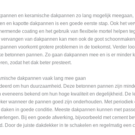
kpannen en keramische dakpannen zo lang mogelijk meegaan, is
n en kapotte dakpannen is een goede eerste stap. Ook het ver
ermende coating en het gebruik van flexibele mortel helpen te
s het vervangen van dakpannen kan men ook de goot schoonmake
kpannen voorkomt grotere problemen in de toekomst. Verder loo
erke betonnen pannen. Zo gaan dakpannen mee en is er minder 
ren, zodat het dak beter presteert.
mische dakpannen vaak lang mee gaan
erd om hun duurzaamheid. Deze betonnen pannen zijn minde
 eveneens bekend om hun hoge kwaliteit en degelijkheid. De 
eker wanneer de pannen goed zijn onderhouden. Met periodiek 
e daken in goede conditie. Meeste dakpannen kunnen met pass
verlengen. Bij een goede afwerking, bijvoorbeeld met cement be
ind. Door de juiste dakdekker in te schakelen en regelmatig een 