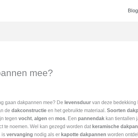
Blog
pannen mee?
 lang gaan dakpannen mee? De
levensduur
van deze bedekking 
van de
dakconstructie
en het gebruikte materiaal.
Soorten dak
jn tegen
vocht
,
algen
en
mos
. Een
pannendak
kan tientallen
act te noemen. Wel kan gezegd worden dat
keramische dakpa
 is
vervanging
nodig als er
kapotte dakpannen
worden ontdek