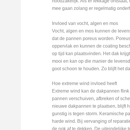
noodzakelijk. Als er lekkage ontstaa
mee gaan zolang er regelmatig onder
Invloed van vocht, algen en mos
Vocht, algen en mos kunnen de leven
dat de pannen poreus worden. Poreus 
oppervlak en kunnen de coating besch
op tijd kan plaatsvinden. Het dak kr
mooi en kan op die manier de levensdu
goot schoon te houden. Zo blijft het 
Hoe extreme wind invloed heeft
Extreme wind kan de dakpannen flink 
pannen verschuiven, afbreken of scheu
nieuwe dakpannen te plaatsen, blijft 
gunstig is tegen storm. Keramische pan
harde wind. Bij vervanging of reparat
de nok af te dekken. De uiteindelijke