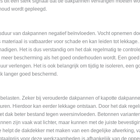
t, is dit een sterk signaal dat de dakpannen vervangen moeten
houd wordt gepleegd.
sduur van dakpannen negatief beïnvloeden. Vocht opnemen do
materiaal is vatbaarder voor schade en kan leiden tot lekkage.
adigen. Het is dus verstandig om het dak regelmatig te control
ijgt meer bescherming als het goed onderhouden wordt. Een goed
ur verlengen. Het is ook belangrijk om tijdig te isoleren, een 
dak langer goed beschermd.
belasten. Zeker bij verouderde dakpannen of kapotte dakpanne
ren. Hierdoor kan eerder lekkage ontstaan. Door het dak regel
het dak beter bestand tegen weersinvloeden. Betonnen variante
nen zijn vaak wat lichter, maar kunnen met de juiste bevestigin
ie helpt de dakdekker met maken van een degelijke afwerking, v
 totaalprijs voor deze werkzaamheden is afhankelijk van de oppe