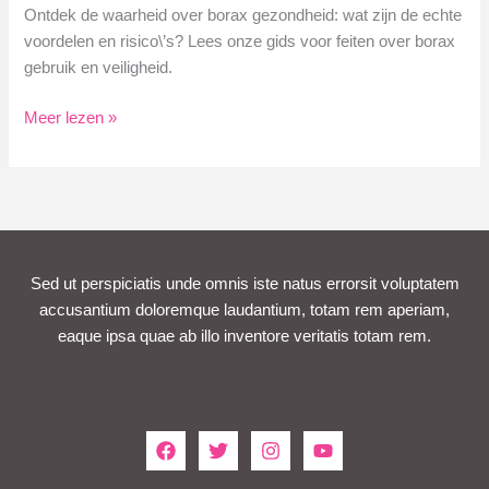
Ontdek de waarheid over borax gezondheid: wat zijn de echte
voordelen en risico\’s? Lees onze gids voor feiten over borax
gebruik en veiligheid.
Borax
Meer lezen »
Gezondheid:
Feiten
en
Mythes
Ontmaskerd
Sed ut perspiciatis unde omnis iste natus errorsit voluptatem
accusantium doloremque laudantium, totam rem aperiam,
eaque ipsa quae ab illo inventore veritatis totam rem.