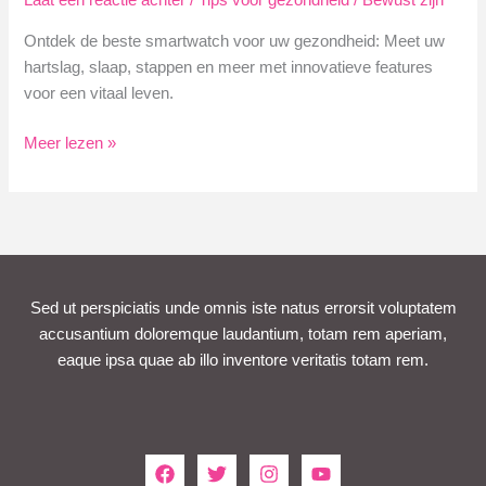
Laat een reactie achter
/
Tips voor gezondheid
/
Bewust zijn
Ontdek de beste smartwatch voor uw gezondheid: Meet uw
hartslag, slaap, stappen en meer met innovatieve features
voor een vitaal leven.
Topkeuzes
Meer lezen »
voor
de
Beste
Smartwatch
Gezondheid
Sed ut perspiciatis unde omnis iste natus errorsit voluptatem
accusantium doloremque laudantium, totam rem aperiam,
eaque ipsa quae ab illo inventore veritatis totam rem.