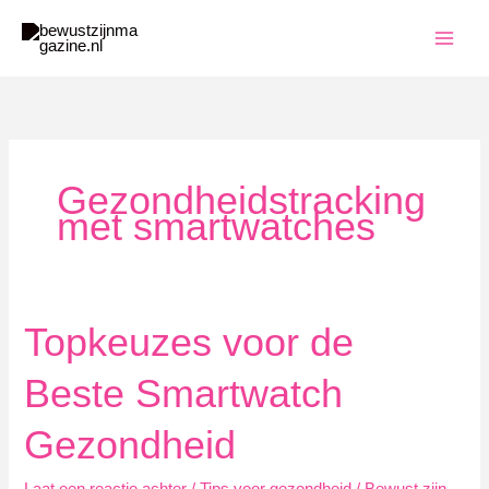
Ga
naar
de
inhoud
Gezondheidstracking
met smartwatches
Topkeuzes voor de
Beste Smartwatch
Gezondheid