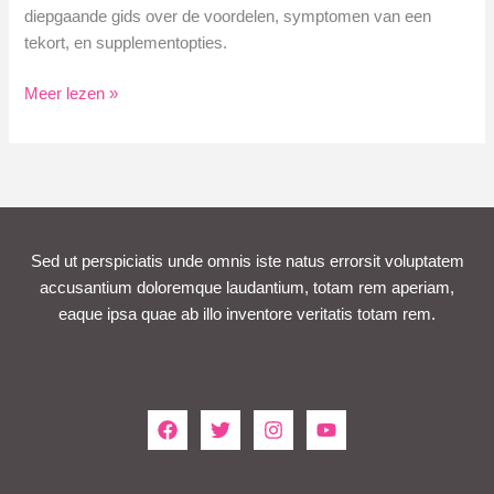
diepgaande gids over de voordelen, symptomen van een
tekort, en supplementopties.
Voordelen
Meer lezen »
van
Indium
voor
Jouw
Gezondheid
Sed ut perspiciatis unde omnis iste natus errorsit voluptatem
accusantium doloremque laudantium, totam rem aperiam,
eaque ipsa quae ab illo inventore veritatis totam rem.