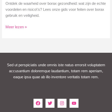
Ontdek de waarheid over borax gezondheid: wat zijn de echte
voordelen en risico\’s? Lees onze gids voor feiten over borax
gebruik en veiligheid.
Borax
Meer lezen »
Gezondheid:
Feiten
en
Mythes
Ontmaskerd
Sed ut perspiciatis unde omnis iste natus errorsit voluptatem
accusantium doloremque laudantium, totam rem aperiam,
eaque ipsa quae ab illo inventore veritatis totam rem.