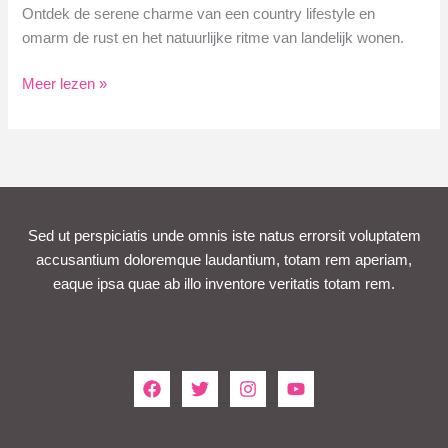
Ontdek de serene charme van een country lifestyle en
omarm de rust en het natuurlijke ritme van landelijk wonen.
Geniet
Meer lezen »
van
een
Authentieke
Country
Lifestyle
Sed ut perspiciatis unde omnis iste natus errorsit voluptatem
accusantium doloremque laudantium, totam rem aperiam,
eaque ipsa quae ab illo inventore veritatis totam rem.