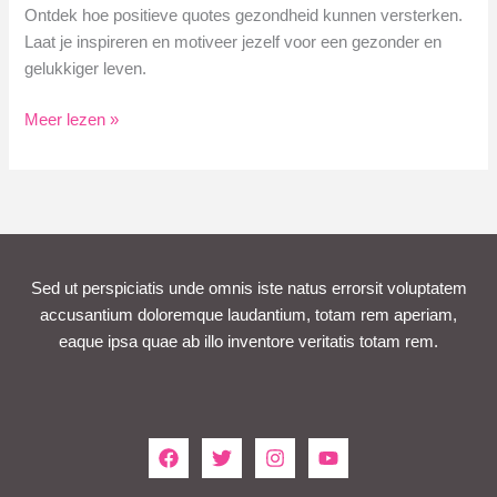
Ontdek hoe positieve quotes gezondheid kunnen versterken.
Laat je inspireren en motiveer jezelf voor een gezonder en
gelukkiger leven.
Ontdek
Meer lezen »
Positieve
Quotes
Gezondheid
voor
Vitaliteit
Sed ut perspiciatis unde omnis iste natus errorsit voluptatem
accusantium doloremque laudantium, totam rem aperiam,
eaque ipsa quae ab illo inventore veritatis totam rem.