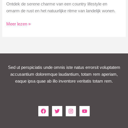
Ontdek de serene charme van een country lifestyle en
omarm de rust en het natuurlijke ritme van landelijk wonen.
Geniet
Meer lezen »
van
een
Authentieke
Country
Lifestyle
Sed ut perspiciatis unde omnis iste natus errorsit voluptatem
accusantium doloremque laudantium, totam rem aperiam,
eaque ipsa quae ab illo inventore veritatis totam rem.