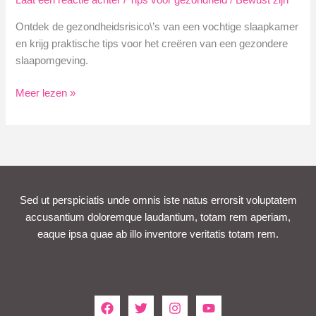
Laat een reactie achter
/
Tips voor gezondheid
/
Bewust zijn
Ontdek de gezondheidsrisico\’s van een vochtige slaapkamer
en krijg praktische tips voor het creëren van een gezondere
slaapomgeving.
Vochtige
Meer lezen »
Slaapkamer
Gezondheid:
Risico\’s
&
Tips
Sed ut perspiciatis unde omnis iste natus errorsit voluptatem
accusantium doloremque laudantium, totam rem aperiam,
eaque ipsa quae ab illo inventore veritatis totam rem.