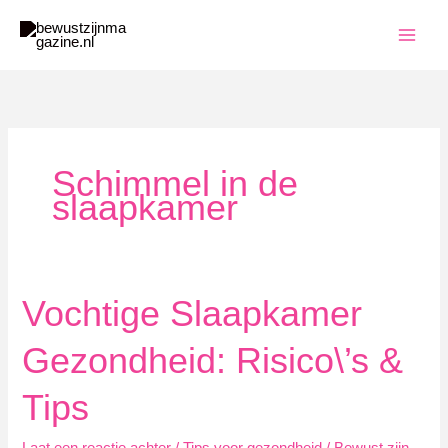
Ga
naar
de
inhoud
Schimmel in de
slaapkamer
Vochtige Slaapkamer
Gezondheid: Risico\’s &
Tips