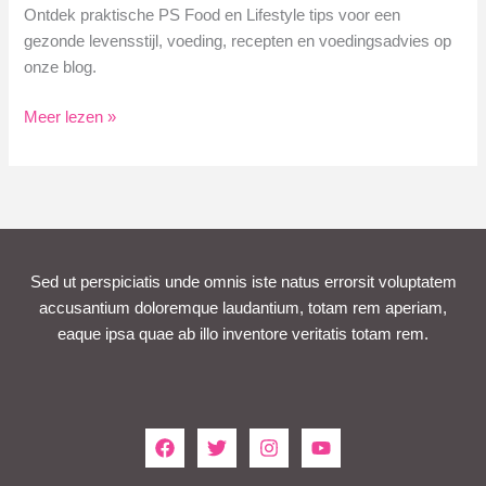
Ontdek praktische PS Food en Lifestyle tips voor een
gezonde levensstijl, voeding, recepten en voedingsadvies op
onze blog.
PS
Meer lezen »
Food
en
Lifestyle
Tips
voor
een
Sed ut perspiciatis unde omnis iste natus errorsit voluptatem
Gezond
accusantium doloremque laudantium, totam rem aperiam,
Leven
eaque ipsa quae ab illo inventore veritatis totam rem.