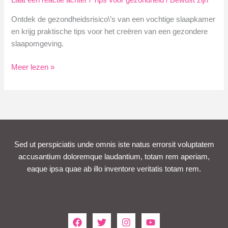
Laat een reactie achter
/
Tips voor gezondheid
/
Bewust zijn
Ontdek de gezondheidsrisico\’s van een vochtige slaapkamer
en krijg praktische tips voor het creëren van een gezondere
slaapomgeving.
Vochtige
Meer lezen »
Slaapkamer
Gezondheid:
Risico\’s
&
Tips
Sed ut perspiciatis unde omnis iste natus errorsit voluptatem
accusantium doloremque laudantium, totam rem aperiam,
eaque ipsa quae ab illo inventore veritatis totam rem.