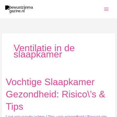
Ga
naar
de
inhoud
Ventilatie in de
slaapkamer
Vochtige Slaapkamer
Gezondheid: Risico\’s &
Tips