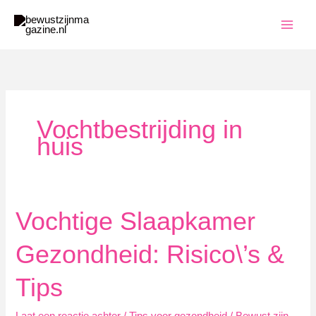
Ga
naar
de
inhoud
Vochtbestrijding in
huis
Vochtige Slaapkamer
Gezondheid: Risico\’s &
Tips