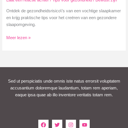
Laat een reactie achter
/
Tips voor gezondheid
/
Bewust zijn
Ontdek de gezondheidsrisico\’s van een vochtige slaapkamer
en krijg praktische tips voor het creëren van een gezondere
slaapomgeving.
Vochtige
Meer lezen »
Slaapkamer
Gezondheid:
Risico\’s
&
Tips
Sed ut perspiciatis unde omnis iste natus errorsit voluptatem
accusantium doloremque laudantium, totam rem aperiam,
eaque ipsa quae ab illo inventore veritatis totam rem.