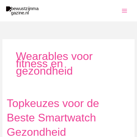
Ga
naar
de
inhoud
Wearables voor
fitness en
gezondheid
Topkeuzes voor de
Beste Smartwatch
Gezondheid