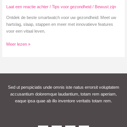
Laat een reactie achter
/
Tips voor gezondheid
/
Bewust zijn
Ontdek de beste smartwatch voor uw gezondheid: Meet uw
hartslag, slaap, stappen en meer met innovatieve features
voor een vitaal leven.
Topkeuzes
Meer lezen »
voor
de
Beste
Smartwatch
Gezondheid
Sed ut perspiciatis unde omnis iste natus errorsit voluptatem
accusantium doloremque laudantium, totam rem aperiam,
eaque ipsa quae ab illo inventore veritatis totam rem.