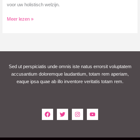
voor uw holistisch welzijn.
Broeders
Meer lezen »
Gezondheid:
Uw
Partner
in
Welzijn
Sed ut perspiciatis unde omnis iste natus errorsit voluptatem
accusantium doloremque laudantium, totam rem aperiam,
eaque ipsa quae ab illo inventore veritatis totam rem.