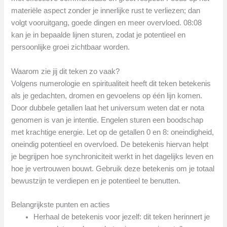
materiële aspect zonder je innerlijke rust te verliezen; dan
volgt vooruitgang, goede dingen en meer overvloed. 08:08
kan je in bepaalde lijnen sturen, zodat je potentieel en
persoonlijke groei zichtbaar worden.
Waarom zie jij dit teken zo vaak?
Volgens numerologie en spiritualiteit heeft dit teken betekenis
als je gedachten, dromen en gevoelens op één lijn komen.
Door dubbele getallen laat het universum weten dat er nota
genomen is van je intentie. Engelen sturen een boodschap
met krachtige energie. Let op de getallen 0 en 8: oneindigheid,
oneindig potentieel en overvloed. De betekenis hiervan helpt
je begrijpen hoe synchroniciteit werkt in het dagelijks leven en
hoe je vertrouwen bouwt. Gebruik deze betekenis om je totaal
bewustzijn te verdiepen en je potentieel te benutten.
Belangrijkste punten en acties
Herhaal de betekenis voor jezelf: dit teken herinnert je