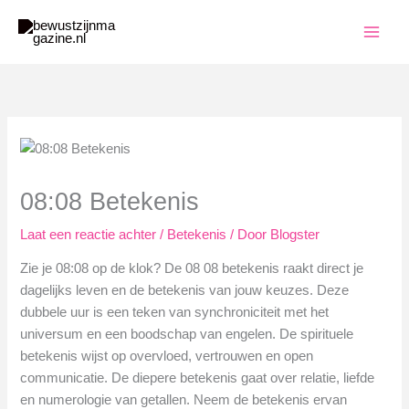
Ga
naar
de
inhoud
08:08 Betekenis
Laat een reactie achter
/
Betekenis
/ Door
Blogster
Zie je 08:08 op de klok? De 08 08 betekenis raakt direct je
dagelijks leven en de betekenis van jouw keuzes. Deze
dubbele uur is een teken van synchroniciteit met het
universum en een boodschap van engelen. De spirituele
betekenis wijst op overvloed, vertrouwen en open
communicatie. De diepere betekenis gaat over relatie, liefde
en numerologie van getallen. Neem de betekenis ervan