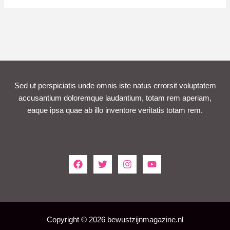
Sed ut perspiciatis unde omnis iste natus errorsit voluptatem
accusantium doloremque laudantium, totam rem aperiam,
eaque ipsa quae ab illo inventore veritatis totam rem.
Copyright © 2026 bewustzijnmagazine.nl