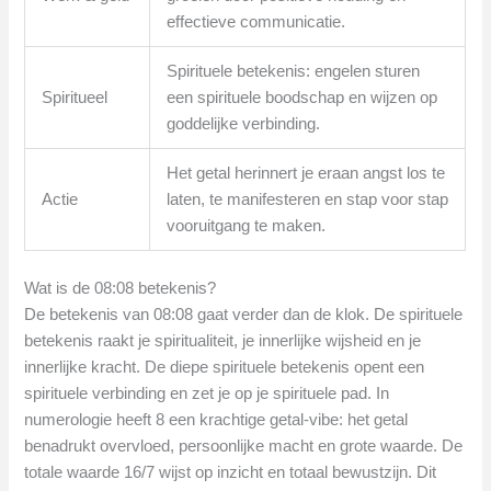
effectieve communicatie.
Spirituele betekenis: engelen sturen
Spiritueel
een spirituele boodschap en wijzen op
goddelijke verbinding.
Het getal herinnert je eraan angst los te
Actie
laten, te manifesteren en stap voor stap
vooruitgang te maken.
Wat is de 08:08 betekenis?
De betekenis van 08:08 gaat verder dan de klok. De spirituele
betekenis raakt je spiritualiteit, je innerlijke wijsheid en je
innerlijke kracht. De diepe spirituele betekenis opent een
spirituele verbinding en zet je op je spirituele pad. In
numerologie heeft 8 een krachtige getal-vibe: het getal
benadrukt overvloed, persoonlijke macht en grote waarde. De
totale waarde 16/7 wijst op inzicht en totaal bewustzijn. Dit