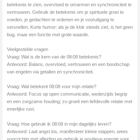
betekenis te zien, overvloed te omarmen en synchroniciteit te
vertrouwen. Gebruik de betekenis om je spirituele groei te
voeden, je gedachten te ordenen en je vooruitgang te
versnellen. Korte humor: als je de klok steeds ziet, is het geen
bug, maar een functie met grote waarde.
Veelgestelde vragen
Vraag: Wat is de kern van de 08:08 betekenis?
Antwoord: Balans, overvloed, vertrouwen en een boodschap
van engelen via getallen en synchroniciteit.
Vraag: Wat betekent 08:08 voor mijn relatie?
Antwoord: Focus op open communicatie, wederzijds begrip
en een zorgzame houding; zo groeit een liefdevolle relatie met
innerlijke rust.
Vraag: Hoe gebruik ik 08:08 in mijn dagelijks leven?
Antwoord: Laat angst los, manifesteer kleine stappen, wees
voorzichtig met afleiding en gebruik je positieve energie voor