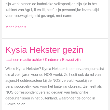
zijn werk binnen de katholieke volkspartij en zijn tijd in het
kabinet van Agt I, II en III, heeft zijn persoonlijke leven altijd
voor nieuwsgierigheid gezorgd, met name
Kinderen
Meer lezen »
Dries
van
Agt
Kysia Hekster gezin
Laat een reactie achter
/
Kinderen
/
Bewust zijn
Wie is Kysia Hekster? Kysia Hekster is een ervaren journalist
die al vele jaren voor de NOS werkt. Ze heeft ook de rol van
adjunct-hoofdredacteur bij de NOS vervuld, waarbij ze
verantwoordelijk was voor het buitenlandbureau. Ze heeft als
NOS correspondent verslag gedaan van belangrijke
gebeurtenissen in het buitenland, waaronder de oorlog in
Oekraïne en