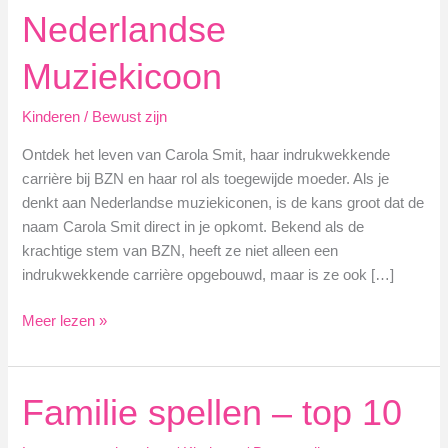
Nederlandse
Muziekicoon
Kinderen
/
Bewust zijn
Ontdek het leven van Carola Smit, haar indrukwekkende
carrière bij BZN en haar rol als toegewijde moeder. Als je
denkt aan Nederlandse muziekiconen, is de kans groot dat de
naam Carola Smit direct in je opkomt. Bekend als de
krachtige stem van BZN, heeft ze niet alleen een
indrukwekkende carrière opgebouwd, maar is ze ook […]
Carola
Meer lezen »
Smit
en
haar
Familie spellen – top 10
Kinderen:
Een