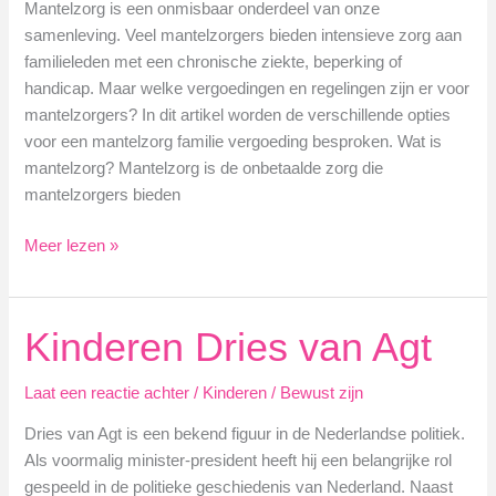
Mantelzorg is een onmisbaar onderdeel van onze
samenleving. Veel mantelzorgers bieden intensieve zorg aan
familieleden met een chronische ziekte, beperking of
handicap. Maar welke vergoedingen en regelingen zijn er voor
mantelzorgers? In dit artikel worden de verschillende opties
voor een mantelzorg familie vergoeding besproken. Wat is
mantelzorg? Mantelzorg is de onbetaalde zorg die
mantelzorgers bieden
Mantelzorg
Meer lezen »
familie
vergoeding:
welke
Kinderen Dries van Agt
mogelijkheden
zijn
Laat een reactie achter
/
Kinderen
/
Bewust zijn
er?
Dries van Agt is een bekend figuur in de Nederlandse politiek.
Als voormalig minister-president heeft hij een belangrijke rol
gespeeld in de politieke geschiedenis van Nederland. Naast