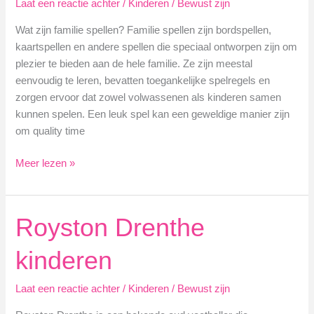
Laat een reactie achter
/
Kinderen
/
Bewust zijn
Diepgaande
Blik
Wat zijn familie spellen? Familie spellen zijn bordspellen,
op
kaartspellen en andere spellen die speciaal ontworpen zijn om
het
plezier te bieden aan de hele familie. Ze zijn meestal
Leven
eenvoudig te leren, bevatten toegankelijke spelregels en
van
zorgen ervoor dat zowel volwassenen als kinderen samen
een
kunnen spelen. Een leuk spel kan een geweldige manier zijn
Nederlandse
om quality time
Muziekicoon
Familie
Meer lezen »
spellen
–
top
Royston Drenthe
10
kinderen
Laat een reactie achter
/
Kinderen
/
Bewust zijn