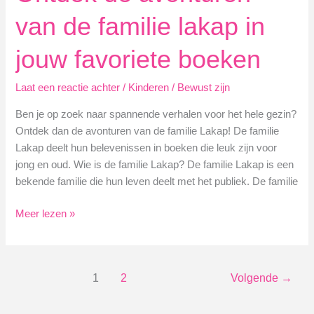
kinderen:
van de familie lakap in
Ontdek
de
jouw favoriete boeken
wereld
van
Laat een reactie achter
/
Kinderen
/
Bewust zijn
museum
kinderen
Ben je op zoek naar spannende verhalen voor het hele gezin?
Ontdek dan de avonturen van de familie Lakap! De familie
Lakap deelt hun belevenissen in boeken die leuk zijn voor
jong en oud. Wie is de familie Lakap? De familie Lakap is een
bekende familie die hun leven deelt met het publiek. De familie
Ontdek
Meer lezen »
de
avonturen
van
1
2
Volgende
→
de
familie
lakap