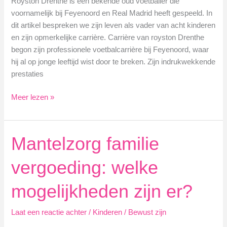
Royston Drenthe is een bekende oud voetballer die
voornamelijk bij Feyenoord en Real Madrid heeft gespeeld. In
dit artikel bespreken we zijn leven als vader van acht kinderen
en zijn opmerkelijke carrière. Carrière van royston Drenthe
begon zijn professionele voetbalcarrière bij Feyenoord, waar
hij al op jonge leeftijd wist door te breken. Zijn indrukwekkende
prestaties
Royston
Meer lezen »
Drenthe
kinderen
Mantelzorg familie
vergoeding: welke
mogelijkheden zijn er?
Laat een reactie achter
/
Kinderen
/
Bewust zijn