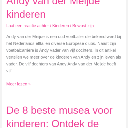
Andy van der Meijde
kinderen
Laat een reactie achter
/
Kinderen
/
Bewust zijn
Andy van der Meijde is een oud voetballer die bekend werd bij
het Nederlands elftal en diverse Europese clubs. Naast zijn
voetbalcarrière is Andy vader van vijf dochters. In dit artikel
vertellen we meer over de kinderen van Andy en zijn leven als
vader. De vijf dochters van Andy Andy van der Meijde heeft
vijf
Andy
Meer lezen »
van
der
Meijde
De 8 beste musea voor
kinderen
kinderen: Ontdek de