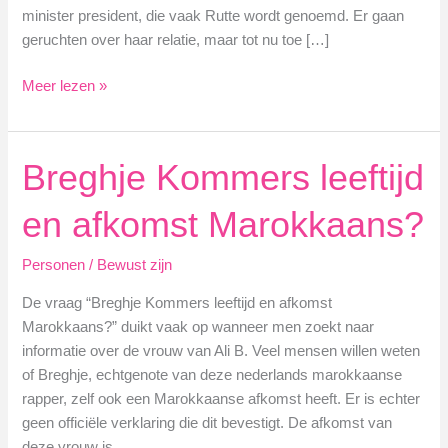
minister president, die vaak Rutte wordt genoemd. Er gaan
geruchten over haar relatie, maar tot nu toe […]
Elodie
Meer lezen »
verweij
getrouwd
Breghje Kommers leeftijd
en afkomst Marokkaans?
Personen
/
Bewust zijn
De vraag “Breghje Kommers leeftijd en afkomst
Marokkaans?” duikt vaak op wanneer men zoekt naar
informatie over de vrouw van Ali B. Veel mensen willen weten
of Breghje, echtgenote van deze nederlands marokkaanse
rapper, zelf ook een Marokkaanse afkomst heeft. Er is echter
geen officiële verklaring die dit bevestigt. De afkomst van
deze vrouw is