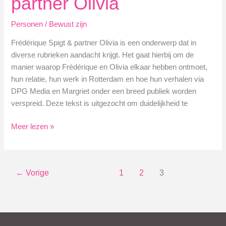
partner Olivia
Personen
/
Bewust zijn
Frédérique Spigt & partner Olivia is een onderwerp dat in
diverse rubrieken aandacht krijgt. Het gaat hierbij om de
manier waarop Frédérique en Olivia elkaar hebben ontmoet,
hun relatie, hun werk in Rotterdam en hoe hun verhalen via
DPG Media en Margriet onder een breed publiek worden
verspreid. Deze tekst is uitgezocht om duidelijkheid te
Frédérique
Meer lezen »
Spigt
&
partner
←
Vorige
1
2
3
Olivia