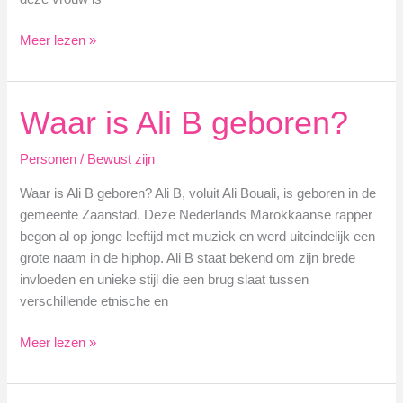
Breghje
Meer lezen »
Kommers
leeftijd
en
Waar is Ali B geboren?
afkomst
Marokkaans?
Personen
/
Bewust zijn
Waar is Ali B geboren? Ali B, voluit Ali Bouali, is geboren in de
gemeente Zaanstad. Deze Nederlands Marokkaanse rapper
begon al op jonge leeftijd met muziek en werd uiteindelijk een
grote naam in de hiphop. Ali B staat bekend om zijn brede
invloeden en unieke stijl die een brug slaat tussen
verschillende etnische en
Waar
Meer lezen »
is
Ali