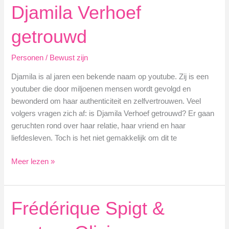
B
Djamila Verhoef
geboren?
getrouwd
Personen
/
Bewust zijn
Djamila is al jaren een bekende naam op youtube. Zij is een
youtuber die door miljoenen mensen wordt gevolgd en
bewonderd om haar authenticiteit en zelfvertrouwen. Veel
volgers vragen zich af: is Djamila Verhoef getrouwd? Er gaan
geruchten rond over haar relatie, haar vriend en haar
liefdesleven. Toch is het niet gemakkelijk om dit te
Djamila
Meer lezen »
Verhoef
getrouwd
Frédérique Spigt &