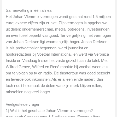
Samenvatting in één alinea
Het Johan Vlemmix vermogen wordt geschat rond 1,5 miljoen
euro; exacte cijfers zijn er niet. Zijn vermogen is opgebouwd
uit delen: ondernemerschap, media, optredens, investeringen
en eventueel beperkt vastgoed. Ter vergelijking: het vermogen
van Johan Derksen ligt waarschijnlijk hoger. Johan Derksen
is als profvoetballer begonnen, werd journalist en
hoofdredacteur bij Voetbal International, en werd via Veronica
Inside en Vandaag Inside het vaste gezicht aan de tafel. Met
Wilfred Genee, Wilfred en René maakte hij voetbal weer leuk
om te volgen op tv en radio. De theatertour was goed bezocht
en leverde ook inkomsten. Als er al een einde nadert, dan
toch nooit helemaal: de delen van zijn merk blijven rollen,
misschien nog veel langer.
Veelgestelde vragen
1) Wat is het geschatte Johan Vlemmix vermogen?
Antwoord: Geschat rond 1,5 miljoen euro. Exacte cijfers