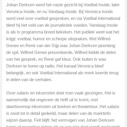
Johan Derksen werd het vaste gezicht bij Voetbal Inside, later
Veronica Inside, en nu Vandaag Inside. Bij Veronica Inside
werd veel over voetbal gesproken, en via Voetbal International
bleef hij het veld van de journalistiek voeden. Vandaag Inside
is als tv programma breed bekeken. Het publiek weet wat het
krijgt: voetbal, humor en scherpe uitspraken. Met Wilfred
Genee en René van der Gijp was Johan Derksen jarenlang
de spil. Wilfred Genee presenteerde, Wilfred leidde de delen
van het gesprek, en René gaf kleur. Ook buiten tv was
Derksen te horen op radio. Het kanaal Veronica bleef
belangrijk, en ook Voetbal International als merk keerde terug
in delen van de verhalen.
Over salaris en inkomsten doet men vaak gissingen. Het is
aannemelijk dat ongeveer de helft uit tv komt, met
daarbovenop inkomsten uit boeken en theatertour. Het salaris
is nooit tot in detail gedeeld, maar delen van de marktinfo
wijzen daarop. Feit blijft: het vermogen van Johan Derksen
komt uit meerdere delen; als er aan één deel wordt gesleuteld,