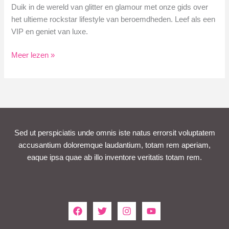
Duik in de wereld van glitter en glamour met onze gids over
het ultieme rockstar lifestyle van beroemdheden. Leef als een
VIP en geniet van luxe.
Leef
Meer lezen »
het
Ultieme
Rockstar
Lifestyle
van
Beroemdheden
Sed ut perspiciatis unde omnis iste natus errorsit voluptatem
accusantium doloremque laudantium, totam rem aperiam,
eaque ipsa quae ab illo inventore veritatis totam rem.