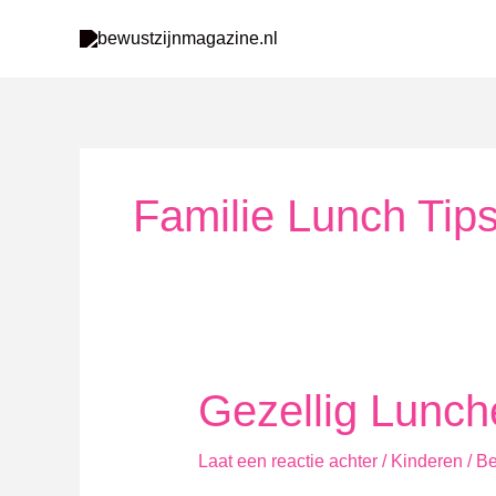
Ga
naar
de
inhoud
Familie Lunch Tip
Gezellig Lunch
Laat een reactie achter
/
Kinderen
/
Be