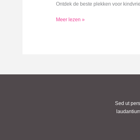
Ontdek de beste plekken voor kindvrie
Gezellig
Meer lezen »
Lunchen
met
Kinderen:
Familie
Tips
Sed ut pers
laudantium