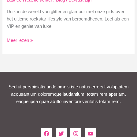
Laat een reactie achter
/
Blog
/
Bewust zijn
Duik in de wereld van glitter en glamour met onze gids over
het ultieme rockstar lifestyle van beroemdheden. Leef als een
VIP en geniet van luxe.
Leef
Meer lezen »
het
Ultieme
Rockstar
Lifestyle
van
Beroemdheden
Sed ut perspiciatis unde omnis iste natus errorsit voluptatem
accusantium doloremque laudantium, totam rem aperiam,
eaque ipsa quae ab illo inventore veritatis totam rem.