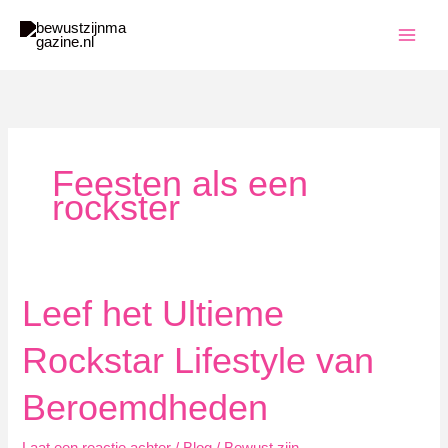
Ga
naar
de
inhoud
Feesten als een
rockster
Leef het Ultieme
Rockstar Lifestyle van
Beroemdheden