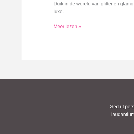
Duik in de wereld van glitter en glam
luxe.
Leef
Meer lezen »
het
Ultieme
Rockstar
Lifestyle
van
Beroemdheden
Sed ut pers
laudantium