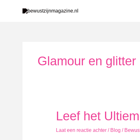
Ga
naar
de
inhoud
Glamour en glitter
Leef het Ultie
Laat een reactie achter
/
Blog
/
Bewust