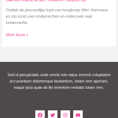
Laat een reactie achter
/
Kinderen
/
Bewust zijn
Ontdek de persoonlijke kant van hoogleraar Wim Voermans
en zijn inzet voor kinderrechten en onderzoek naar
kindersterfte.
Wim
Meer lezen »
Voermans
Kinderen:
Een
Persoonlijk
Profiel
Sed ut perspiciatis unde omnis iste natus errorsit voluptatem
accusantium doloremque laudantium, totam rem aperiam,
eaque ipsa quae ab illo inventore veritatis totam rem.