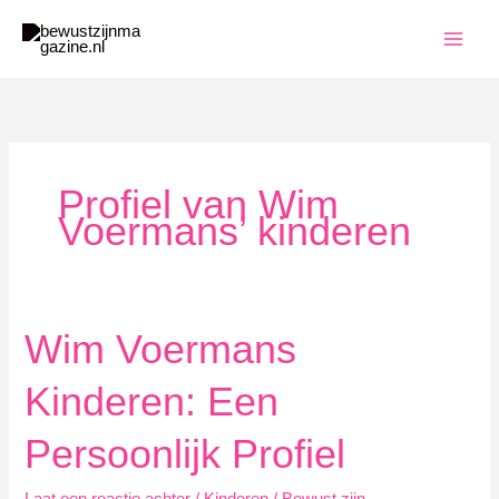
Ga
naar
de
inhoud
Profiel van Wim
Voermans’ kinderen
Wim Voermans
Kinderen: Een
Persoonlijk Profiel