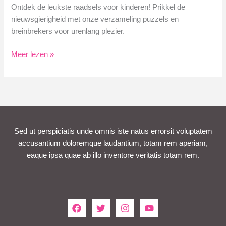
Ontdek de leukste raadsels voor kinderen! Prikkel de
nieuwsgierigheid met onze verzameling puzzels en
breinbrekers voor urenlang plezier.
Spannende
Meer lezen »
Raadsels
voor
Kinderen
–
Puzzelplezier
Sed ut perspiciatis unde omnis iste natus errorsit voluptatem
accusantium doloremque laudantium, totam rem aperiam,
eaque ipsa quae ab illo inventore veritatis totam rem.