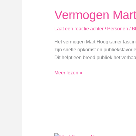
Vermogen Mar
Laat een reactie achter
/
Personen
/
B
Het vermogen Mart Hoogkamer fascine
zijn snelle opkomst en publieksfavorie
Dit helpt een breed publiek het verh
Vermogen
Meer lezen »
Mart
Hoogkamer