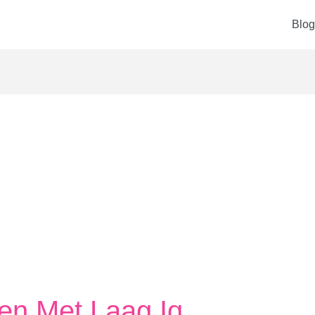
Blog
n Met Laag Iq