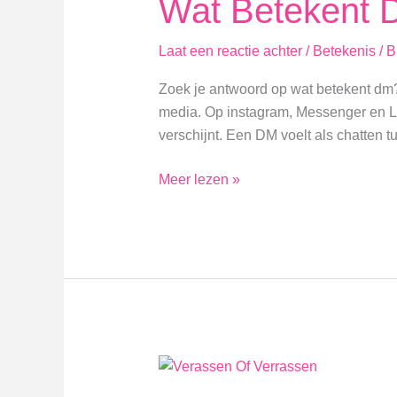
Wat Betekent
Laat een reactie achter
/
Betekenis
/
B
Zoek je antwoord op wat betekent dm? D
media. Op instagram, Messenger en Li
verschijnt. Een DM voelt als chatten 
Wat
Meer lezen »
Betekent
Dm