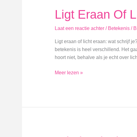
Ligt Eraan Of L
Laat een reactie achter
/
Betekenis
/
B
Ligt eraan of licht eraan: wat schrijf 
betekenis is heel verschillend. Het gaa
hoort niet, behalve als je echt over lich
Ligt
Meer lezen »
Eraan
Of
Licht
Eraan