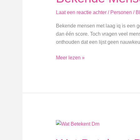
Laat een reactie achter
/
Personen
/
B
Bekende mensen met laag iq is een gev
dan één score. Toch vragen veel men
onthouden dat een lijst geen nauwkeu
Bekende
Meer lezen »
Mensen
Met
Laag
Iq