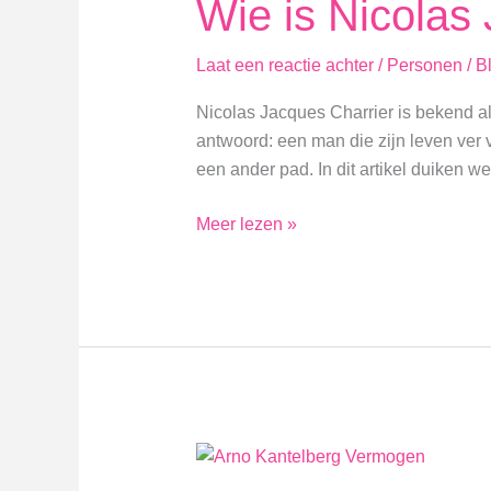
Wie is Nicolas
Laat een reactie achter
/
Personen
/
B
Nicolas Jacques Charrier is bekend al
antwoord: een man die zijn leven ve
een ander pad. In dit artikel duiken we
Wie
Meer lezen »
is
Nicolas
Jacques
Charrier