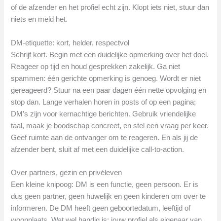
of de afzender en het profiel echt zijn. Klopt iets niet, stuur dan
niets en meld het.
DM-etiquette: kort, helder, respectvol
Schrijf kort. Begin met een duidelijke opmerking over het doel.
Reageer op tijd en houd gesprekken zakelijk. Ga niet
spammen: één gerichte opmerking is genoeg. Wordt er niet
gereageerd? Stuur na een paar dagen één nette opvolging en
stop dan. Lange verhalen horen in posts of op een pagina;
DM’s zijn voor kernachtige berichten. Gebruik vriendelijke
taal, maak je boodschap concreet, en stel een vraag per keer.
Geef ruimte aan de ontvanger om te reageren. En als jij de
afzender bent, sluit af met een duidelijke call-to-action.
Over partners, gezin en privéleven
Een kleine knipoog: DM is een functie, geen persoon. Er is
dus geen partner, geen huwelijk en geen kinderen om over te
informeren. De DM heeft geen geboortedatum, leeftijd of
woonplaats. Wat wel handig is: jouw profiel als eigenaar van