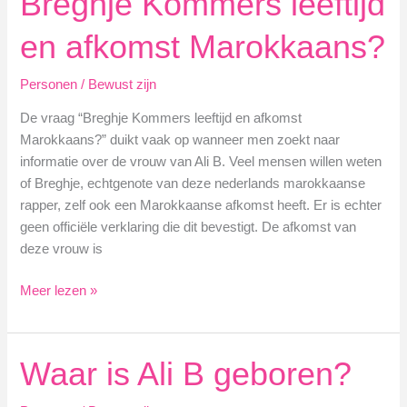
Breghje Kommers leeftijd
Country
Lifestyle
en afkomst Marokkaans?
Personen
/
Bewust zijn
De vraag “Breghje Kommers leeftijd en afkomst
Marokkaans?” duikt vaak op wanneer men zoekt naar
informatie over de vrouw van Ali B. Veel mensen willen weten
of Breghje, echtgenote van deze nederlands marokkaanse
rapper, zelf ook een Marokkaanse afkomst heeft. Er is echter
geen officiële verklaring die dit bevestigt. De afkomst van
deze vrouw is
Breghje
Meer lezen »
Kommers
leeftijd
en
Waar is Ali B geboren?
afkomst
Marokkaans?