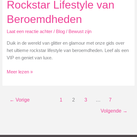
Rockstar Lifestyle van
bekend?
Beroemdheden
Laat een reactie achter
/
Blog
/
Bewust zijn
Duik in de wereld van glitter en glamour met onze gids over
het ultieme rockstar lifestyle van beroemdheden. Leef als een
VIP en geniet van luxe.
Leef
Meer lezen »
het
Ultieme
Rockstar
←
Vorige
1
2
3
…
7
Lifestyle
van
Volgende
→
Beroemdheden