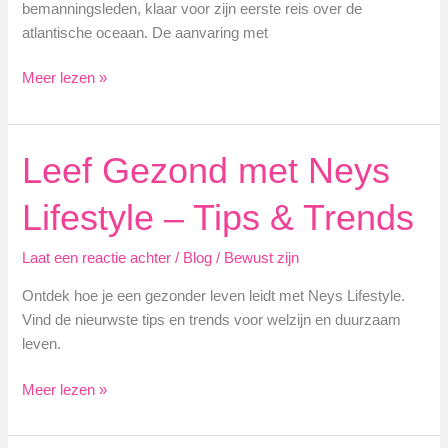
bemanningsleden, klaar voor zijn eerste reis over de
atlantische oceaan. De aanvaring met
Hoe
Meer lezen »
diep
ligt
de
Leef Gezond met Neys
titanic
Lifestyle – Tips & Trends
Laat een reactie achter
/
Blog
/
Bewust zijn
Ontdek hoe je een gezonder leven leidt met Neys Lifestyle.
Vind de nieurwste tips en trends voor welzijn en duurzaam
leven.
Leef
Meer lezen »
Gezond
met