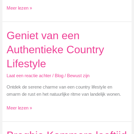
PS
Meer lezen »
Food
en
Lifestyle
Geniet van een
Tips
voor
Authentieke Country
een
Gezond
Lifestyle
Leven
Laat een reactie achter
/
Blog
/
Bewust zijn
Ontdek de serene charme van een country lifestyle en
omarm de rust en het natuurlijke ritme van landelijk wonen.
Geniet
Meer lezen »
van
een
Authentieke