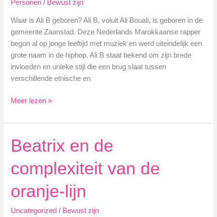
Personen
/
Bewust zijn
Waar is Ali B geboren? Ali B, voluit Ali Bouali, is geboren in de
gemeente Zaanstad. Deze Nederlands Marokkaanse rapper
begon al op jonge leeftijd met muziek en werd uiteindelijk een
grote naam in de hiphop. Ali B staat bekend om zijn brede
invloeden en unieke stijl die een brug slaat tussen
verschillende etnische en
Waar
Meer lezen »
is
Ali
B
Beatrix en de
geboren?
complexiteit van de
oranje-lijn
Uncategorized
/
Bewust zijn