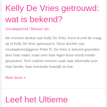
Neys
Kelly De Vries getrouwd:
Lifestyle
–
wat is bekend?
Tips
&
Uncategorized
/
Bewust zijn
Trends
Als mensen denken aan Kelly De Vries, komt al snel de vraag
op of Kelly De Vries getrouwd is. Deze dochter van
misdaadverslaggever Peter R. De Vries is bekend geworden
door haar vader, maar over haar eigen leven wordt minder
gesproken. Toch zoeken mensen vaak naar informatie over
haar familie, haar eventuele huwelijk en hoe
Kelly
Meer lezen »
De
Vries
getrouwd:
Leef het Ultieme
wat
is