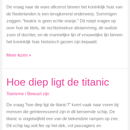
De vraag naar de ware afkomst binnen het koninklijk huis van
de Nederlanden is een terugkerend onderwerp. Sommigen
zeggen: “beatrix is geen echte oranje.” Dit roept vragen op
over hoe de titels, de rechtstreekse afstamming, de oudste
zoon of dochter, en de mannelijke lijn of vrouwelijke lijn binnen
het koninklijk huis historisch gezien zijn bepaald.
Beatrix
Meer lezen »
en
de
complexiteit
Hoe diep ligt de titanic
van
de
Toerisme
/
Bewust zijn
oranje-
lijn
De vraag “hoe diep ligt de titanic?” komt vaak naar voren bij
mensen die geïnteresseerd zijn in dit beroemde schip. De
titanic is ongetwijfeld een van de bekendste rampen op zee.
Dit schip lag ooit fier op het dek, vol passagiers en