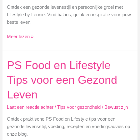
Ontdek een gezonde levensstijl en persoonlijke groei met
Lifestyle by Leonie. Vind balans, geluk en inspiratie voor jouw
beste leven.
Leef
Meer lezen »
Jouw
Beste
Leven
PS Food en Lifestyle
met
Lifestyle
Tips voor een Gezond
by
Leonie
Leven
Laat een reactie achter
/
Tips voor gezondheid
/
Bewust zijn
Ontdek praktische PS Food en Lifestyle tips voor een
gezonde levensstijl, voeding, recepten en voedingsadvies op
onze blog.