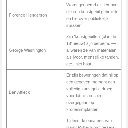
Wordt genoemd als iemand
die een kunstgebit gebruikte
Florence Henderson
en hierover publiekelijk
spraken.
Zijn ‘kunstgebitten’ (al in de
18ᵉ eeuw) zijn beroemd —
George Washington
al waren ze van materialen
als ivoor, menselijke tanden,
etc., niet hout.
Er zijn beweringen dat hij op
een gegeven moment een
volledig kunstgebit droeg,
Ben Affleck
voordat hij zou zijn
overgegaan op
kronen/implanten.
Tijdens de opnames van
Harry Potter wordt gezegd