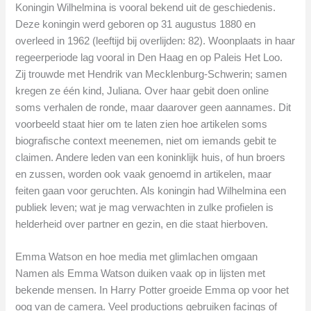
Koningin Wilhelmina is vooral bekend uit de geschiedenis.
Deze koningin werd geboren op 31 augustus 1880 en
overleed in 1962 (leeftijd bij overlijden: 82). Woonplaats in haar
regeerperiode lag vooral in Den Haag en op Paleis Het Loo.
Zij trouwde met Hendrik van Mecklenburg-Schwerin; samen
kregen ze één kind, Juliana. Over haar gebit doen online
soms verhalen de ronde, maar daarover geen aannames. Dit
voorbeeld staat hier om te laten zien hoe artikelen soms
biografische context meenemen, niet om iemands gebit te
claimen. Andere leden van een koninklijk huis, of hun broers
en zussen, worden ook vaak genoemd in artikelen, maar
feiten gaan voor geruchten. Als koningin had Wilhelmina een
publiek leven; wat je mag verwachten in zulke profielen is
helderheid over partner en gezin, en die staat hierboven.
Emma Watson en hoe media met glimlachen omgaan
Namen als Emma Watson duiken vaak op in lijsten met
bekende mensen. In Harry Potter groeide Emma op voor het
oog van de camera. Veel productions gebruiken facings of