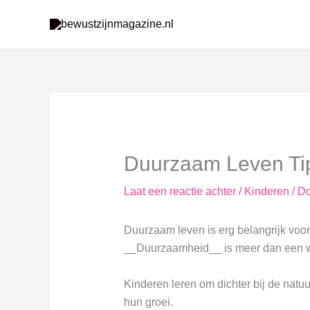
Ga
naar
de
inhoud
Duurzaam Leven Tip
Laat een reactie achter
/
Kinderen
/ D
Duurzaam leven is erg belangrijk voo
__Duurzaamheid__ is meer dan een woo
Kinderen leren om dichter bij de natuu
hun groei.