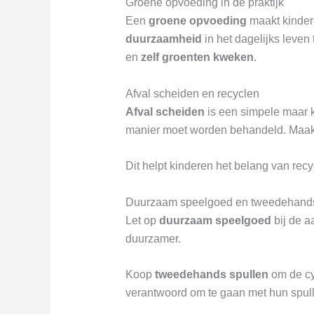
Groene opvoeding in de praktijk
Een
groene opvoeding
maakt kinder
duurzaamheid
in het dagelijks leven
en
zelf groenten kweken
.
Afval scheiden en recyclen
Afval scheiden
is een simpele maar kr
manier moet worden behandeld. Maak h
Dit helpt kinderen het belang van rec
Duurzaam speelgoed en tweedehands
Let op
duurzaam speelgoed
bij de a
duurzamer.
Koop
tweedehands spullen
om de cyc
verantwoord om te gaan met hun spul