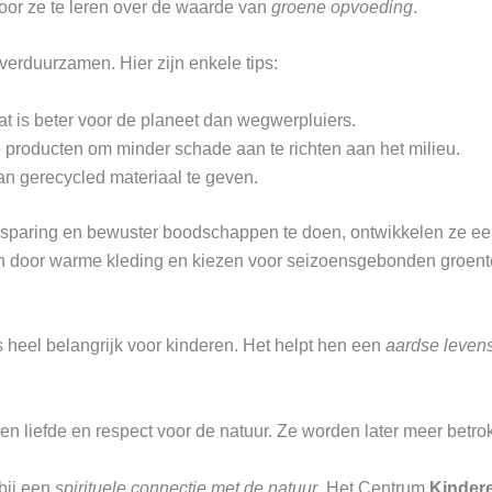
door ze te leren over de waarde van
groene opvoeding
.
e verduurzamen. Hier zijn enkele tips:
at is beter voor de planeet dan wegwerpluiers.
e producten om minder schade aan te richten aan het milieu.
an gerecycled materiaal te geven.
esparing en bewuster boodschappen te doen, ontwikkelen ze een
en door warme kleding en kiezen voor seizoensgebonden groent
s heel belangrijk voor kinderen. Het helpt hen een
aardse leven
gen liefde en respect voor de natuur. Ze worden later meer betro
bij een
spirituele connectie met de natuur
. Het Centrum
Kinder