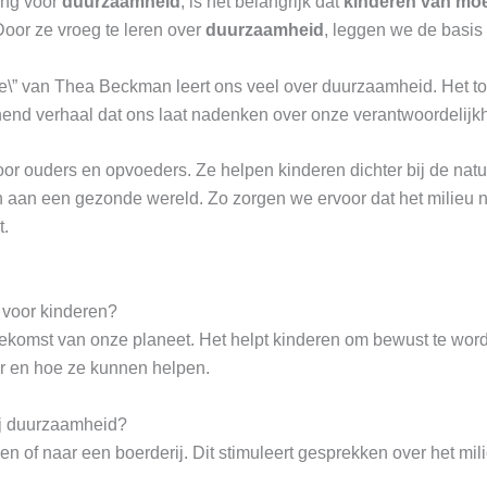
ling voor
duurzaamheid
, is het belangrijk dat
kinderen van mo
oor ze vroeg te leren over
duurzaamheid
, leggen we de basis
\” van Thea Beckman leert ons veel over duurzaamheid. Het too
nend verhaal dat ons laat nadenken over onze verantwoordelijkh
 voor ouders en opvoeders. Ze helpen kinderen dichter bij de nat
en aan een gezonde wereld. Zo zorgen we ervoor dat het milieu n
t.
 voor kinderen?
ekomst van onze planeet. Het helpt kinderen om bewust te word
r en hoe ze kunnen helpen.
ij duurzaamheid?
 of naar een boerderij. Dit stimuleert gesprekken over het mil