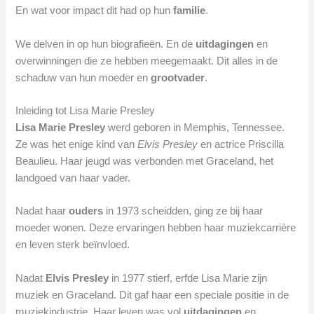
En wat voor impact dit had op hun
familie
.
We delven in op hun biografieën. En de
uitdagingen
en
overwinningen die ze hebben meegemaakt. Dit alles in de
schaduw van hun moeder en
grootvader
.
Inleiding tot Lisa Marie Presley
Lisa Marie Presley
werd geboren in Memphis, Tennessee.
Ze was het enige kind van
Elvis Presley
en actrice Priscilla
Beaulieu. Haar jeugd was verbonden met Graceland, het
landgoed van haar vader.
Nadat haar
ouders
in 1973 scheidden, ging ze bij haar
moeder wonen. Deze ervaringen hebben haar muziekcarrière
en leven sterk beïnvloed.
Nadat
Elvis Presley
in 1977 stierf, erfde Lisa Marie zijn
muziek en Graceland. Dit gaf haar een speciale positie in de
muziekindustrie. Haar leven was vol
uitdagingen
en