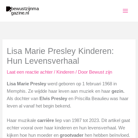
Ga
naar
de
inhoud
Lisa Marie Presley Kinderen:
Hun Levensverhaal
Laat een reactie achter
/
Kinderen
/ Door
Bewust zijn
Lisa Marie Presley
werd geboren op 1 februari 1968 in
Memphis. Ze wijdde haar leven aan muziek en haar
gezin.
Als dochter van
Elvis Presley
en Priscilla Beaulieu was haar
leven al vanaf het begin bekend.
Haar muzikale
carrière
liep van 1987 tot 2023. Dit artikel gaat
echter vooral over haar kinderen en hun levensverhaal. We
kijken hoe hun moeder en
grootvader
hen hebben beïnvloed.