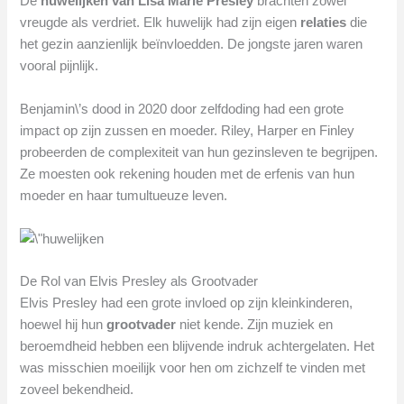
De
huwelijken van Lisa Marie Presley
brachten zowel
vreugde als verdriet. Elk huwelijk had zijn eigen
relaties
die
het gezin aanzienlijk beïnvloedden. De jongste jaren waren
vooral pijnlijk.
Benjamin\’s dood in 2020 door zelfdoding had een grote
impact op zijn zussen en moeder. Riley, Harper en Finley
probeerden de complexiteit van hun gezinsleven te begrijpen.
Ze moesten ook rekening houden met de erfenis van hun
moeder en haar tumultueuze leven.
De Rol van Elvis Presley als Grootvader
Elvis Presley had een grote invloed op zijn kleinkinderen,
hoewel hij hun
grootvader
niet kende. Zijn muziek en
beroemdheid hebben een blijvende indruk achtergelaten. Het
was misschien moeilijk voor hen om zichzelf te vinden met
zoveel bekendheid.