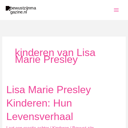
Ga
naar
de
inhoud
kinderen van Lisa
Marie Presley
Lisa Marie Presley
Kinderen: Hun
Levensverhaal