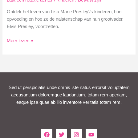
Laat een reactie achter
/
Kinderen
/
Bewust zijn
Ontdek het leven van Lisa Marie Presley\’s kinderen, hun
opvoeding en hoe ze de nalatenschap van hun grootvader,
Elvis Presley, voortzetten.
Lisa
Meer lezen »
Marie
Presley
Kinderen:
Hun
Levensverhaal
Sed ut perspiciatis unde omnis iste natus errorsit voluptatem
accusantium doloremque laudantium, totam rem aperiam,
eaque ipsa quae ab illo inventore veritatis totam rem.